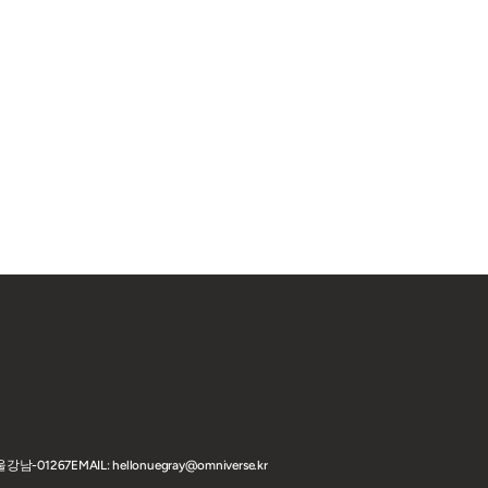
서울강남-01267
EMAIL: hellonuegray@omniverse.kr