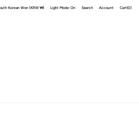
Cart
outh Korean Won (KRW ₩)
Light Mode: On
Search
Account
Cart
(0)
0
items