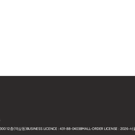
품
00 12층(역삼동)
BUSINESS LICENCE : 431-88-04038
MALL-ORDER LICENSE : 2026-